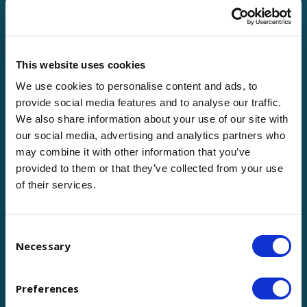
This website uses cookies
We use cookies to personalise content and ads, to
provide social media features and to analyse our traffic.
We also share information about your use of our site with
our social media, advertising and analytics partners who
may combine it with other information that you’ve
Et nous utiliserons ces informations pour
provided to them or that they’ve collected from your use
vous aider à développer une
expérience
of their services.
employé
plus motivante et engageante.
Favoriser une culture de travail où le
Consent
bonheur des clients et des employés va de
Necessary
Selection
pair.
Preferences