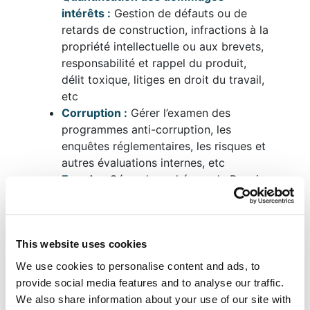
intérêts :
Gestion de défauts ou de
retards de construction, infractions à la
propriété intellectuelle ou aux brevets,
responsabilité et rappel du produit,
délit toxique, litiges en droit du travail,
etc
Corruption :
Gérer l’examen des
programmes anti-corruption, les
enquêtes réglementaires, les risques et
autres évaluations internes, etc
Fraude :
Gérer des schémas de Ponzi,
des faillites, des enquêtes sur les
lanceurs d’alerte, des détournements
de fonds, etc
This website uses cookies
Découvrez-en plus sur nos services de
We use cookies to personalise content and ads, to
soutien en litige dès aujourd’hui. Contactez-
provide social media features and to analyse our traffic.
nous. Voir ci-dessous.
We also share information about your use of our site with