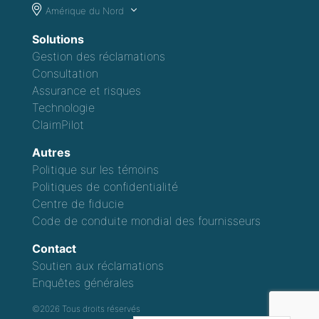
Amérique du Nord
Solutions
Gestion des réclamations
Consultation
Assurance et risques
Technologie
ClaimPilot
Autres
Politique sur les témoins
Politiques de confidentialité
Centre de fiducie
Code de conduite mondial des fournisseurs
Contact
Soutien aux réclamations
Enquêtes générales
©2026 Tous droits réservés