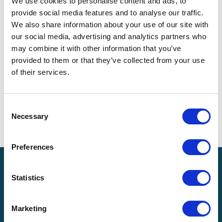
We use cookies to personalise content and ads, to
services de catastrophe et les
provide social media features and to analyse our traffic.
partenaires spécifiques à la
We also share information about your use of our site with
catastrophe
our social media, advertising and analytics partners who
Créer et mettre en œuvre des
may combine it with other information that you’ve
protocoles pour la comptabilité des
provided to them or that they’ve collected from your use
pertes
of their services.
Vous souhaitez en savoir plus sur notre
équipe de services catastrophe?
Consent
Contactez-nous. Voir ci-dessous.
Necessary
Selection
Preferences
Statistics
Marketing