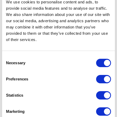
We use cookies to personalise content and ads, to
Contacts et courriels
provide social media features and to analyse our traffic.
We also share information about your use of our site with
our social media, advertising and analytics partners who
Finance SCM :
may combine it with other information that you’ve
accountspayable@ca.davies-group.com
provided to them or that they’ve collected from your use
Facturation SCM :
of their services.
accountsreceivable@ca.davies-group.com
Consent
Solutions de réclamations
Necessary
Selection
Davies Amérique du Nord
Preferences
IndemniPro
IPG
Statistics
Pario Ingénierie et sciences de
l’environnement
Pario Quantify
Marketing